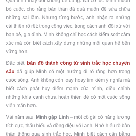
Quá trình thay đổi không dễ dàng. Đã có lúc Minh muốn
bỏ cuộc, cho rằng bản thân đã quá muộn để sửa chữa
những sai lầm. Nhưng từng bước, anh nhận ra những
cải thiện rõ rệt: trong công việc, trong cách anh đối xử với
bạn bè, gia đình. Minh không chỉ học cách kiểm soát cảm
xúc mà còn biết cách xây dựng những mối quan hệ bền
vững hơn.
Đặc biệt,
bản đồ thành công từ sinh trắc học chuyên
sâu
đã giúp Minh có một hướng đi rõ ràng hơn trong
cuộc sống. Anh không còn loay hoay tìm kiếm ý nghĩa mà
biết cách phát huy điểm mạnh của mình, điều chỉnh
những khía cạnh chưa hoàn thiện để có một cuộc sống
viên mãn hơn.
Vài năm sau,
Minh gặp Linh
– một cô gái có năng lượng
tích cực, thấu hiểu và đồng điệu với anh. Nhờ hiểu rõ bản
thân thông qua sinh trắc học, Minh biết cách cân bằng