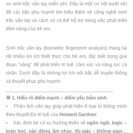
vụ sinh trắc vân tay miễn phí. Đây là một cơ hội tuyệt vời
để các bậc phụ huynh tìm hiểu thêm về công nghệ sinh
trắc vân tay và cách nó có thể hỗ trợ trong việc phát triển
tiềm năng của trẻ em.
Sinh trắc vân tay (biometric fingerprint analysis) mang lại
rất nhiều lợi ích thiết thực cho trẻ em, đặc biệt trong giai
đoạn "vàng" để phát triển trí tuệ, cảm xúc và năng lực cá
nhân. Dưới đây là những lợi ích nổi bật, dễ truyền thông
và thuyết phục phụ huynh:
________________________________________
🎯 1. Hiểu rõ điểm mạnh – điểm yếu bẩm sinh
• Phân tích vân tay giúp phát hiện 8 loại trí thông minh
theo thuyết Đa trí tuệ của
Howard Gardner
.
• Xác định bé có xu hướng thiên về
ngôn ngữ, logic –
toán học, vận động, âm nhạc, thị giác – không gian…