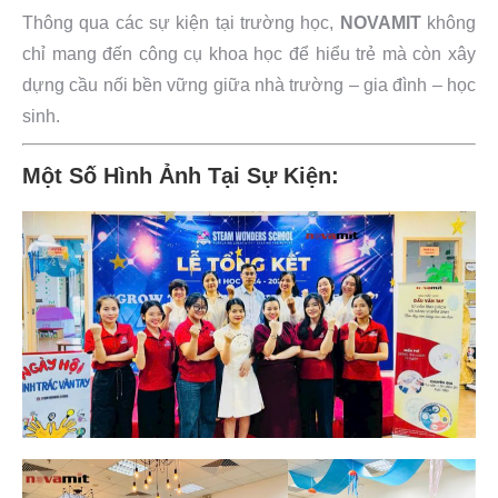
Thông qua các sự kiện tại trường học,
NOVAMIT
không
chỉ mang đến công cụ khoa học để hiểu trẻ mà còn xây
dựng cầu nối bền vững giữa nhà trường – gia đình – học
sinh.
Một Số Hình Ảnh Tại Sự Kiện: