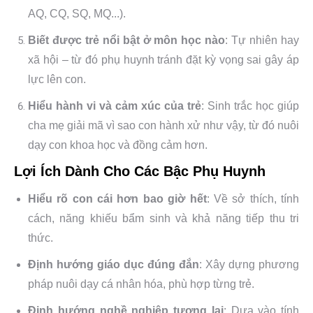
AQ, CQ, SQ, MQ...).
Biết được trẻ nổi bật ở môn học nào
: Tự nhiên hay
xã hội – từ đó phụ huynh tránh đặt kỳ vọng sai gây áp
lực lên con.
Hiểu hành vi và cảm xúc của trẻ
: Sinh trắc học giúp
cha mẹ giải mã vì sao con hành xử như vậy, từ đó nuôi
dạy con khoa học và đồng cảm hơn.
Lợi Ích Dành Cho Các Bậc Phụ Huynh
Hiểu rõ con cái hơn bao giờ hết
: Về sở thích, tính
cách, năng khiếu bẩm sinh và khả năng tiếp thu tri
thức.
Định hướng giáo dục đúng đắn
: Xây dựng phương
pháp nuôi dạy cá nhân hóa, phù hợp từng trẻ.
Định hướng nghề nghiệp tương lai
: Dựa vào tính