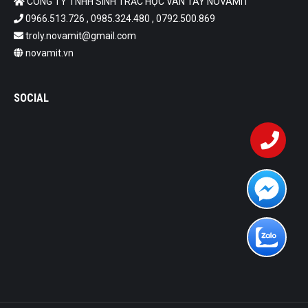
CÔNG TY TNHH SINH TRẮC HỌC VÂN TAY NOVAMIT
0966.513.726 , 0985.324.480 , 0792.500.869
troly.novamit@gmail.com
novamit.vn
SOCIAL