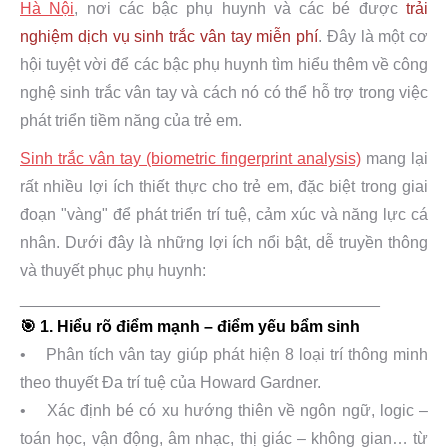
Hà Nội
, nơi các bậc phụ huynh và các bé được
trải
nghiệm dịch vụ sinh trắc vân tay miễn phí
. Đây là một cơ
hội tuyệt vời để các bậc phụ huynh tìm hiểu thêm về công
nghệ sinh trắc vân tay và cách nó có thể hỗ trợ trong việc
phát triển tiềm năng của trẻ em.
Sinh trắc vân tay (biometric fingerprint analysis)
mang lại
rất nhiều lợi ích thiết thực cho trẻ em, đặc biệt trong giai
đoạn "vàng" để phát triển trí tuệ, cảm xúc và năng lực cá
nhân. Dưới đây là những lợi ích nổi bật, dễ truyền thông
và thuyết phục phụ huynh:
________________________________________
🎯 1. Hiểu rõ điểm mạnh – điểm yếu bẩm sinh
• Phân tích vân tay giúp phát hiện 8 loại trí thông minh
theo thuyết Đa trí tuệ của Howard Gardner.
• Xác định bé có xu hướng thiên về ngôn ngữ, logic –
toán học, vận động, âm nhạc, thị giác – không gian… từ