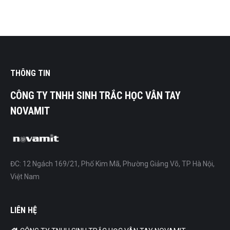
THÔNG TIN
CÔNG TY TNHH SINH TRẮC HỌC VÂN TAY
NOVAMIT
ĐC: 12 Ngách 169/21, Phố Kim Mã, Phường Giảng Võ, TP Hà Nội,
Việt Nam
LIÊN HỆ