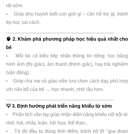
rất sớm.
• Giúp phụ huynh biết con giỏi gì – cần hỗ trợ gì, tránh
ép học sai cách.
________________________________________
🧠 2. Khám phá phương pháp học hiệu quả nhất cho
bé
• Mỗi bé có kiểu tiếp nhận thông tin riêng: học bằng
hình ảnh (thị giác), âm thanh (thính giác), hay trải nghiệm
(vận động).
• Giúp cha mẹ và giáo viên lựa chọn cách dạy phù hợp
với não bộ của trẻ → học nhanh, nhớ lâu hơn.
________________________________________
💡 3. Định hướng phát triển năng khiếu từ sớm
• Phân tích vân tay giúp nhận diện năng khiếu nổi trội từ
nhỏ: hát, nhảy, toán, hội họa, thể thao...
• Từ đó đầu tư đúng thời điểm, tránh bỏ lỡ "giai đoạn