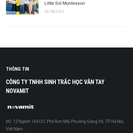
Little Sol Montessori
02/08/2025
THÔNG TIN
CÔNG TY TNHH SINH TRẮC HỌC VÂN TAY
NOVAMIT
ĐC: 12 Ngách 169/21, Phố Kim Mã, Phường Giảng Võ, TP Hà Nội,
Việt Nam