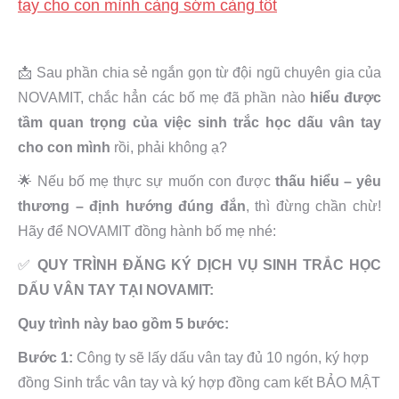
tay cho con mình càng sớm càng tốt
📩 Sau phần chia sẻ ngắn gọn từ đội ngũ chuyên gia của
NOVAMIT, chắc hẳn các bố mẹ đã phần nào
hiểu được
tầm quan trọng của việc sinh trắc học dấu vân tay
cho con mình
rồi, phải không ạ?
🌟 Nếu bố mẹ thực sự muốn con được
thấu hiểu – yêu
thương – định hướng đúng đắn
, thì đừng chần chừ!
Hãy để NOVAMIT đồng hành bố mẹ nhé:
✅
QUY TRÌNH ĐĂNG KÝ DỊCH VỤ SINH TRẮC HỌC
DẤU VÂN TAY TẠI NOVAMIT:
Quy trình này bao gồm 5 bước:
Bước 1:
Công ty sẽ lấy dấu vân tay đủ 10 ngón, ký hợp
đồng Sinh trắc vân tay và ký hợp đồng cam kết BẢO MẬT