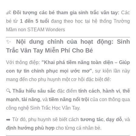
👶
Đối tượng các bé tham gia sinh trắc vân tay:
Các
bé từ
1 đến 5 tuổi
đang theo học tại hệ thống Trường
Mầm non STEAM Wonders
✨
Nội dung chính của hoạt động: Sinh
Trắc Vân Tay Miễn Phí Cho Bé
Với thông điệp:
"Khai phá tiềm năng toàn diện – Giúp
con tự tin chinh phục mọi ước mơ"
, sự kiện lần này
mang đến cho phụ huynh một cơ hội đặc biệt để:
🔍
Thấu hiểu sâu sắc
đặc điểm
tính cách
,
hành vi
,
thế
mạnh
,
tài năng
, và
tiềm năng nổi trội
của con thông qua
công nghệ Sinh Trắc Học Vân Tay.
➡️ Từ đó, phụ huynh sẽ biết cách
tương tác
,
dạy dỗ
, và
định hướng phù hợp
cho từng cá nhân bé.