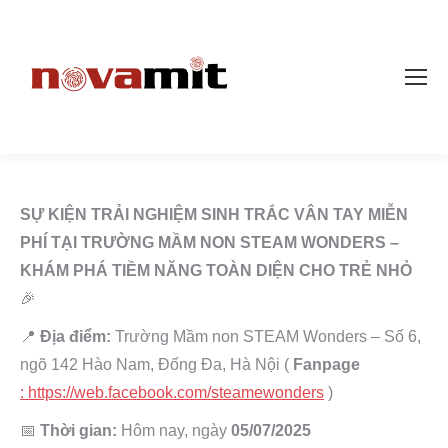
SỰ KIỆN TRẢI NGHIỆM SINH TRẮC VÂN TAY MIỄN
PHÍ TẠI TRƯỜNG MẦM NON STEAM WONDERS –
KHÁM PHÁ TIỀM NĂNG TOÀN DIỆN CHO TRẺ NHỎ
🎉
📍
Địa điểm:
Trường Mầm non STEAM Wonders – Số 6,
ngõ 142 Hào Nam, Đống Đa, Hà Nội (
Fanpage
: https://web.facebook.com/steamewonders
)
📅
Thời gian:
Hôm nay, ngày
05/07/2025