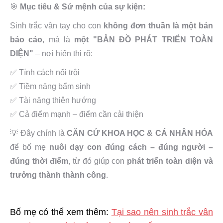
🎯
Mục tiêu & Sứ mệnh của sự kiện:
Sinh trắc vân tay cho con
không đơn thuần là một bản
báo cáo
, mà là
một "BẢN ĐỒ PHÁT TRIỂN TOÀN
DIỆN"
– nơi hiển thị rõ:
✅ Tính cách nổi trội
✅ Tiềm năng bẩm sinh
✅ Tài năng thiên hướng
✅ Cả điểm mạnh – điểm cần cải thiện
💡 Đây chính là
CĂN CỨ KHOA HỌC & CÁ NHÂN HÓA
để bố mẹ
nuôi dạy con đúng cách – đúng người –
đúng thời điểm
, từ đó giúp con
phát triển toàn diện và
trưởng thành thành công
.
Bố mẹ có thể xem thêm:
Tại sao nên sinh trắc vân